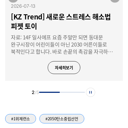
2026-07-13
[KZ Trend] 새로운 스트레스 해소법
피젯 토이
자료: 14F 일사에프 요즘 주말만 되면 동대문
완구시장이 어린이들이 아닌 2030 어른이들로
북적인다고 합니다. 바로 손끝의 촉감을 자극하는
말랑이, 왁뿌볼, 키캡 클리커와 같은 피젯 토이를
구하기 위해서죠. 피젯 토이는 손으로 직접 누르고,
자세히보기
만지고, 부수는 단순한 행동만으로도
2
5
#1위제련소
#2050탄소중립선언