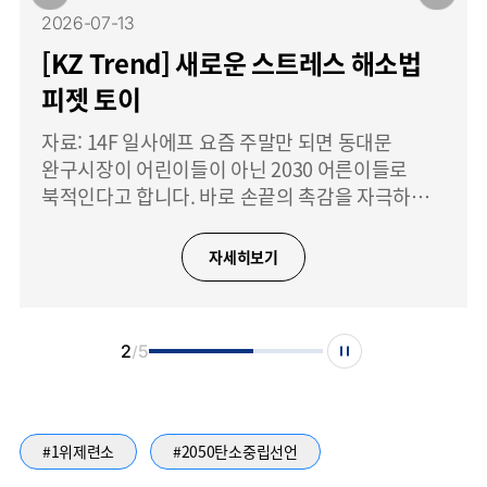
2026-07-13
[KZ Trend] 새로운 스트레스 해소법
피젯 토이
자료: 14F 일사에프 요즘 주말만 되면 동대문
완구시장이 어린이들이 아닌 2030 어른이들로
북적인다고 합니다. 바로 손끝의 촉감을 자극하는
말랑이, 왁뿌볼, 키캡 클리커와 같은 피젯 토이를
구하기 위해서죠. 피젯 토이는 손으로 직접 누르고,
자세히보기
만지고, 부수는 단순한 행동만으로도
2
5
#1위제련소
#2050탄소중립선언