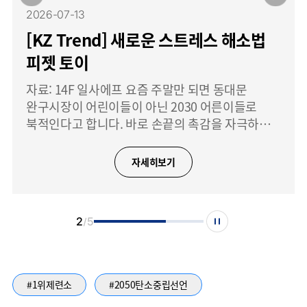
2026-07-13
[KZ Trend] 새로운 스트레스 해소법
피젯 토이
자료: 14F 일사에프 요즘 주말만 되면 동대문
완구시장이 어린이들이 아닌 2030 어른이들로
북적인다고 합니다. 바로 손끝의 촉감을 자극하는
말랑이, 왁뿌볼, 키캡 클리커와 같은 피젯 토이를
구하기 위해서죠. 피젯 토이는 손으로 직접 누르고,
자세히보기
만지고, 부수는 단순한 행동만으로도
2
5
#1위제련소
#2050탄소중립선언