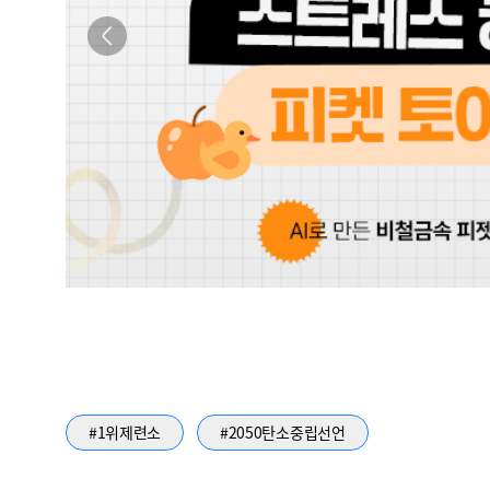
#1위제련소
#2050탄소중립선언