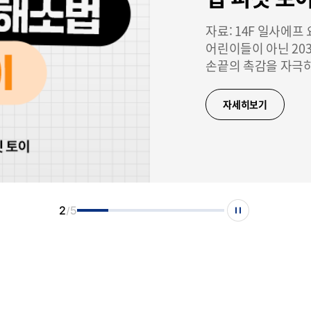
자료: 14F 일사에
어린이들이 아닌 20
손끝의 촉감을 자극하
피젯 토이를 구하기 
만지고, 부수는 단
자세히보기
2
5