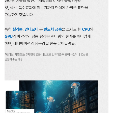
렌더링 기술의 발전은 캐릭터의 미세한 움직임부터
빛, 질감, 특수효과에 이르기까지 현실에 가까운 표현을
가능하게 했습니다.
특히
실리콘
,
안티모니
등
반도체 금속
을 소재로 한
CPU
와
GPU
의 비약적인 성능 향상은
렌더링의 한계를 뛰어넘게
하며, 애니메이션의 생동감을 한층 끌어올렸죠.
*렌더링: 차원 또는 3차원 장면을 바탕으로 컴퓨터를 이용해 사진이나 영상을
만들어내는 과정