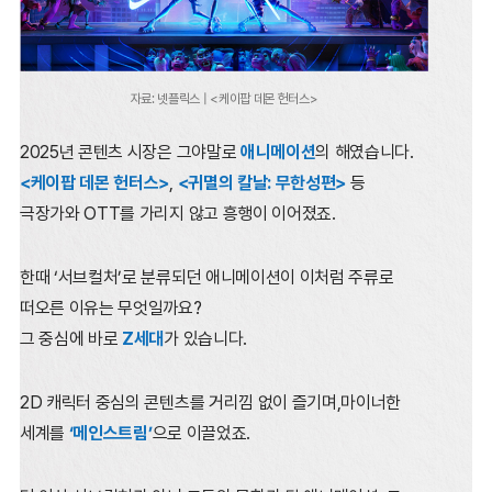
자료: 넷플릭스 | <케이팝 데몬 헌터스>
2025년 콘텐츠 시장은 그야말로
애니메이션
의 해였습니다.
<케이팝 데몬 헌터스>
,
<귀멸의 칼날: 무한성편>
등
극장가와 OTT를 가리지 않고 흥행이 이어졌죠.
한때 ‘서브컬처’로 분류되던 애니메이션이 이처럼 주류로
떠오른 이유는 무엇일까요?
그 중심에 바로
Z세대
가 있습니다.
2D 캐릭터 중심의 콘텐츠를 거리낌 없이 즐기며,마이너한
세계를
‘메인스트림’
으로 이끌었죠.