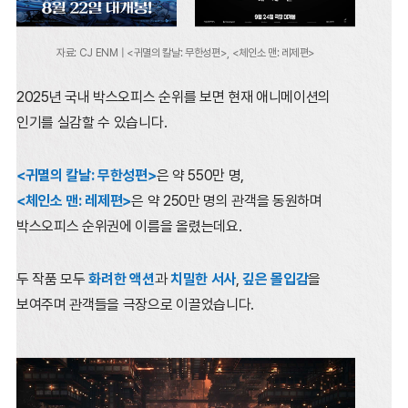
자료: CJ ENM | <귀멸의 칼날: 무한성편>, <체인소 맨: 레제편>
2025년 국내 박스오피스 순위를 보면 현재 애니메이션의
인기를 실감할 수 있습니다.
<귀멸의 칼날: 무한성편>
은 약 550만 명,
<체인소 맨: 레제편>
은 약 250만 명의 관객을 동원하며
박스오피스 순위권에 이름을 올렸는데요.
두 작품 모두
화려한 액션
과
치밀한 서사
,
깊은 몰입감
을
보여주며 관객들을 극장으로 이끌었습니다.