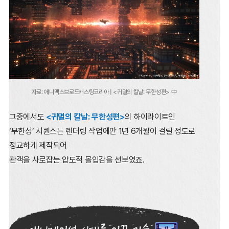
자료: 애니맥스브로드캐스팅코리아 | <귀멸의 칼날: 무한성편> 中
그중에서도
<귀멸의 칼날: 무한성편>
의 하이라이트인
‘무한성’ 시퀀스는
렌더링 작업에만 1년 6개월이 걸릴 정도로
정교하게 제작되어
관객을 사로잡는 압도적 몰입감을 선보였죠.