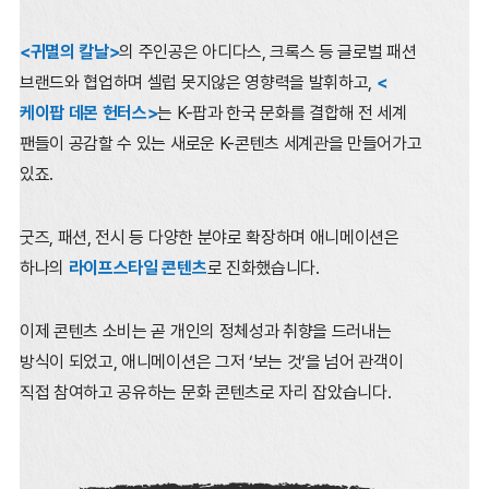
<귀멸의 칼날>
의 주인공은 아디다스, 크록스 등 글로벌 패션
브랜드와 협업하며
셀럽 못지않은 영향력을 발휘하고,
<
케이팝 데몬 헌터스>
는 K-팝과 한국 문화를 결합해
전 세계
팬들이 공감할 수 있는 새로운 K-콘텐츠 세계관을 만들어가고
있죠.
굿즈, 패션, 전시 등 다양한 분야로 확장하며 애니메이션은
하나의
라이프스타일 콘텐츠
로 진화했습니다.
이제 콘텐츠 소비는 곧 개인의 정체성과 취향을 드러내는
방식이 되었고,
애니메이션은 그저 ‘보는 것’을 넘어 관객이
직접 참여하고 공유하는 문화 콘텐츠로 자리 잡았습니다.