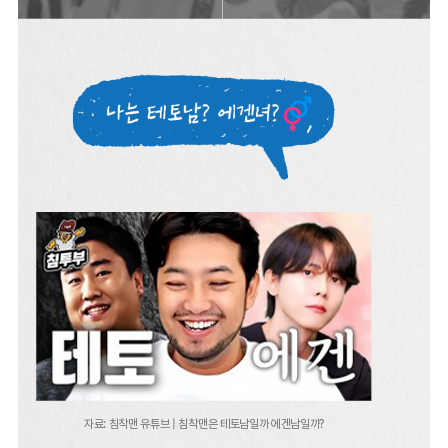
자료: 침착맨 유튜브 | 침착맨은 테토남일까 에겐남일까?