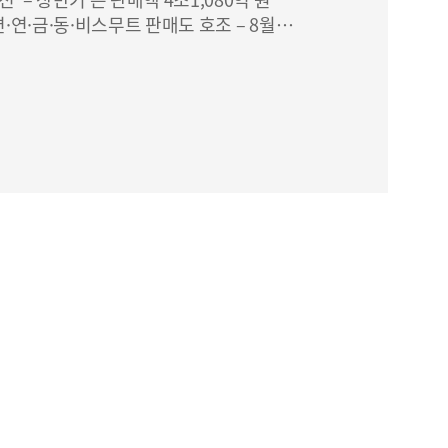
기 연속 흑자 달성 2분기
연·연·금·동·비스무트 판매도 호조 – 8월
5천원 결의…”예측 가능
월 4일 배당 지급
 기조 지속”