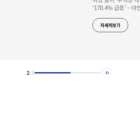
억…106분
‘170.4% 급증’…아
배당 주당 
20일 배당 기준일, 9
자세히보기
한 주주환원
2
5