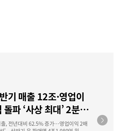
반기 매출 12조·영업이
 돌파 ‘사상 최대’ 2분기
730억·영업이익 5,870
출, 전년대비 62.5% 증가…영업이익 2배
’ – 상반기 은 판매액 4조1,080억 원