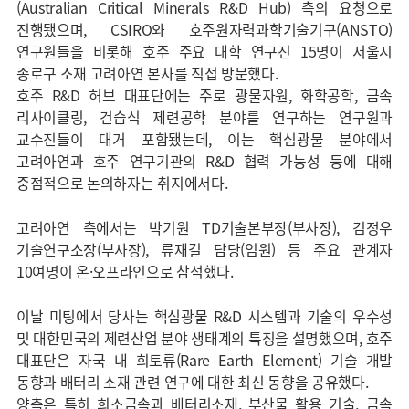
(Australian Critical Minerals R&D Hub) 측의 요청으로
진행됐으며, CSIRO와 호주원자력과학기술기구(ANSTO)
연구원들을 비롯해 호주 주요 대학 연구진 15명이 서울시
종로구 소재 고려아연 본사를 직접 방문했다.
호주 R&D 허브 대표단에는 주로 광물자원, 화학공학, 금속
리사이클링, 건습식 제련공학 분야를 연구하는 연구원과
교수진들이 대거 포함됐는데, 이는 핵심광물 분야에서
고려아연과 호주 연구기관의 R&D 협력 가능성 등에 대해
중점적으로 논의하자는 취지에서다.
고려아연 측에서는 박기원 TD기술본부장(부사장), 김정우
기술연구소장(부사장), 류재길 담당(임원) 등 주요 관계자
10여명이 온·오프라인으로 참석했다.
이날 미팅에서 당사는 핵심광물 R&D 시스템과 기술의 우수성
및 대한민국의 제련산업 분야 생태계의 특징을 설명했으며, 호주
대표단은 자국 내 희토류(Rare Earth Element) 기술 개발
동향과 배터리 소재 관련 연구에 대한 최신 동향을 공유했다.
양측은 특히 희소금속과 배터리소재, 부산물 활용 기술, 금속