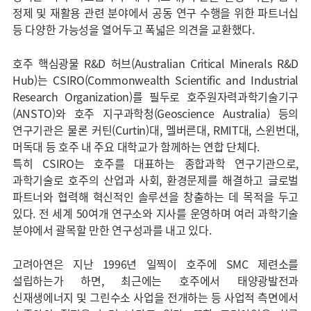
정제 및 재활용 관련 분야에서 공동 연구 수행을 위한 파트너십
등 다양한 가능성을 열어두고 폭넓은 의견을 교환했다.
호주 핵심광물 R&D 허브(Australian Critical Minerals R&D
Hub)는 CSIRO(Commonwealth Scientific and Industrial
Research Organization)를 필두로 호주원자력과학기술기구
(ANSTO)와 호주 지구과학청(Geoscience Australia) 등의
연구기관은 물론 커틴(Curtin)대, 멜버른대, RMIT대, 스윈번대,
머독대 등 호주 내 주요 대학교가 함께하는 연합 단체다.
특히 CSIRO는 호주를 대표하는 종합과학 연구기관으로,
과학기술로 호주의 산업과 사회, 환경문제를 해결하고 글로벌
파트너와 협력해 혁신적인 솔루션을 창출하는 데 목적을 두고
있다. 전 세계 50여개 연구소와 지사를 운영하며 여러 과학기술
분야에서 괄목할 만한 연구성과를 내고 있다.
고려아연은 지난 1996년 일찍이 호주에 SMC 제련소를
설립하는가 하면, 최근에는 호주에서 태양광발전과
신재생에너지 및 그린수소 사업을 전개하는 등 사업적 측면에서