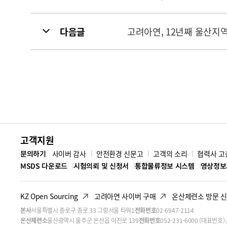
다음글
고려아연, 12년째 울산지
고객지원
문의하기
사이버 감사
안전환경 신문고
고객의 소리
협력사 고
MSDS 다운로드
시험의뢰 및 신청서
통합물류정보 시스템
영상정보
KZ Open Sourcing
고려아연 사이버 구매
온산제련소 방문 
본사
서울특별시 종로구 종로 33 그랑서울 타워1
전화번호
02-6947-2114
온산제련소
울산광역시 울주군 온산읍 이진로 139
전화번호
052-231-6000 (대표번호) /