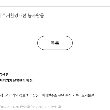
역 주거환경개선 봉사활동
목록
충신고
처리기기 운영관리 방침
신청
개인 정보 처리방침
이메일주소 무단 수집 거부
오시는길
 052-231-6096 (환경팀) / 052-240-3371 (안전팀)