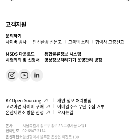
고객지원
문의하기
사이버 감사
안전환경 신문고
고객의 소리
협력사 고충신고
MSDS 다운로드
통합물류정보 시스템
시험의뢰 및 신청서
영상정보처리기기 운영관리 방침
KZ Open Sourcing
개인 정보 처리방침
고려아연 사이버 구매
이메일주소 무단 수집 거부
온산제련소 방문 신청
오시는길
본사
서울특별시 종로구 종로 33 그랑서울 타워1
전화번호
02-6947-2114
온산제련소
울산광역시 울주군 온산읍 이진로 139