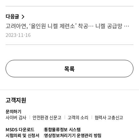
다음글
고려아연, ‘올인원 니켈 제련소’ 착공… 니켈 공급망 다변화 주도
2023-11-16
목록
고객지원
문의하기
사이버 감사
안전환경 신문고
고객의 소리
협력사 고충신고
MSDS 다운로드
통합물류정보 시스템
시험의뢰 및 신청서
영상정보처리기기 운영관리 방침