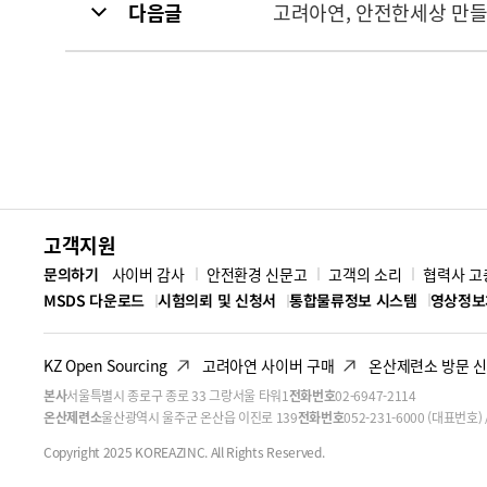
다음글
고려아연, 안전한세상 만들
고객지원
문의하기
사이버 감사
안전환경 신문고
고객의 소리
협력사 고
MSDS 다운로드
시험의뢰 및 신청서
통합물류정보 시스템
영상정보
KZ Open Sourcing
고려아연 사이버 구매
온산제련소 방문 
본사
서울특별시 종로구 종로 33 그랑서울 타워1
전화번호
02-6947-2114
온산제련소
울산광역시 울주군 온산읍 이진로 139
전화번호
052-231-6000 (대표번호) /
Copyright 2025 KOREAZINC. All Rights Reserved.