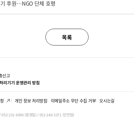
기 후원…NGO 단체 호평
목록
충신고
처리기기 운영관리 방침
신청
개인 정보 처리방침
이메일주소 무단 수집 거부
오시는길
 052-231-6096 (환경팀) / 052-240-3371 (안전팀)