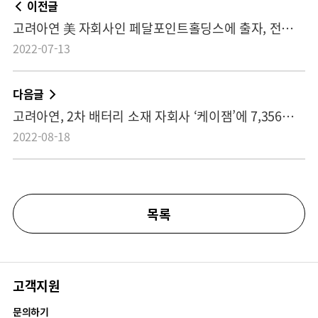
이전글
고려아연 美 자회사인 페달포인트홀딩스에 출자, 전자폐기물 리사이클링 기업 이그니오홀딩스 지분 73% 인수
2022-07-13
다음글
고려아연, 2차 배터리 소재 자회사 ‘케이잼’에 7,356억 투자 공장증설을 통한 6만톤 생산 조기 달성으로 ‘트로이카 드라이브’ 新사업 박차
2022-08-18
목록
고객지원
문의하기