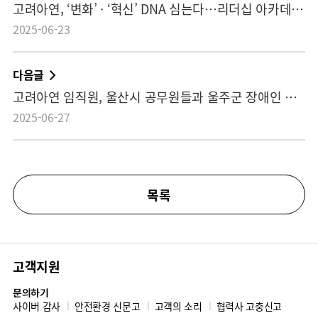
고려아연, ‘변화’ · ‘혁신’ DNA 심는다…리더십 아카데미 개최
2025-06-23
다음글
고려아연 임직원, 울산시 공무원들과 울주군 장애인 복지시설서 민관합동 봉사… “1사 1시설 결연 온기나눔 실천”
2025-06-27
목록
고객지원
문의하기
사이버 감사
안전환경 신문고
고객의 소리
협력사 고충신고