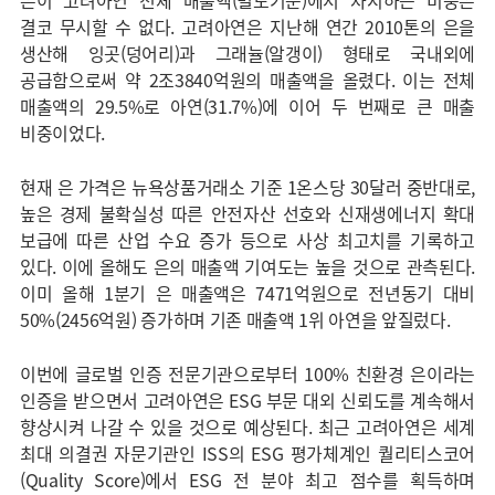
은이 고려아연 전체 매출액(별도기준)에서 차지하는 비중은
결코 무시할 수 없다. 고려아연은 지난해 연간 2010톤의 은을
생산해 잉곳(덩어리)과 그래뉼(알갱이) 형태로 국내외에
공급함으로써 약 2조3840억원의 매출액을 올렸다. 이는 전체
매출액의 29.5%로 아연(31.7%)에 이어 두 번째로 큰 매출
비중이었다.
현재 은 가격은 뉴욕상품거래소 기준 1온스당 30달러 중반대로,
높은 경제 불확실성 따른 안전자산 선호와 신재생에너지 확대
보급에 따른 산업 수요 증가 등으로 사상 최고치를 기록하고
있다. 이에 올해도 은의 매출액 기여도는 높을 것으로 관측된다.
이미 올해 1분기 은 매출액은 7471억원으로 전년동기 대비
50%(2456억원) 증가하며 기존 매출액 1위 아연을 앞질렀다.
이번에 글로벌 인증 전문기관으로부터 100% 친환경 은이라는
인증을 받으면서 고려아연은 ESG 부문 대외 신뢰도를 계속해서
향상시켜 나갈 수 있을 것으로 예상된다. 최근 고려아연은 세계
최대 의결권 자문기관인 ISS의 ESG 평가체계인 퀄리티스코어
(Quality Score)에서 ESG 전 분야 최고 점수를 획득하며