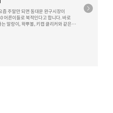
프 요즘 주말만 되면 동대문 완구시장이
30 어른이들로 북적인다고 합니다. 바로
는 말랑이, 왁뿌볼, 키캡 클리커와 같은
위해서죠. 피젯 토이는 손으로 직접 누르고,
순한 행동만으로도