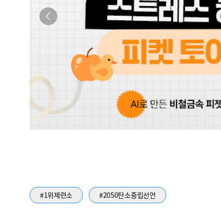
#1위제련소
#2050탄소중립선언