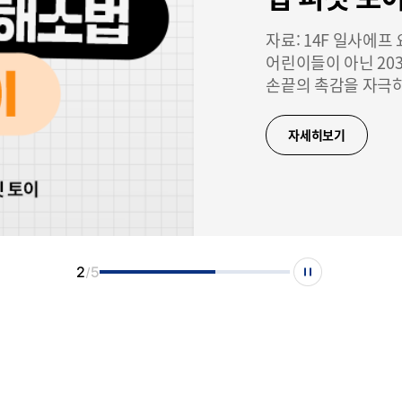
자료: 14F 일사에
어린이들이 아닌 20
손끝의 촉감을 자극하
피젯 토이를 구하기 
만지고, 부수는 단
자세히보기
2
5