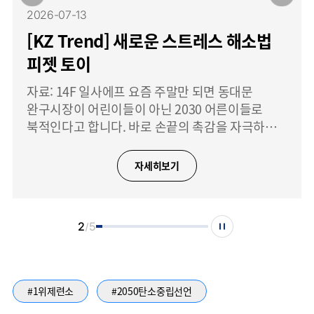
2026-07-13
[KZ Trend] 새로운 스트레스 해소법
피젯 토이
자료: 14F 일사에프 요즘 주말만 되면 동대문
완구시장이 어린이들이 아닌 2030 어른이들로
북적인다고 합니다. 바로 손끝의 촉감을 자극하는
말랑이, 왁뿌볼, 키캡 클리커와 같은 피젯 토이를
구하기 위해서죠. 피젯 토이는 손으로 직접 누르고,
자세히보기
만지고, 부수는 단순한 행동만으로도
2
5
#1위제련소
#2050탄소중립선언