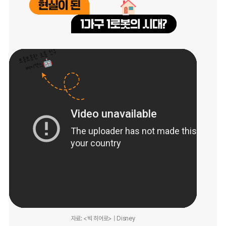
자료: <빅 히어로> | Disney