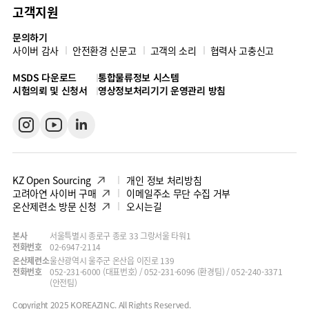
고객지원
문의하기
사이버 감사
안전환경 신문고
고객의 소리
협력사 고충신고
MSDS 다운로드
통합물류정보 시스템
시험의뢰 및 신청서
영상정보처리기기 운영관리 방침
KZ Open Sourcing
개인 정보 처리방침
고려아연 사이버 구매
이메일주소 무단 수집 거부
온산제련소 방문 신청
오시는길
본사
서울특별시 종로구 종로 33 그랑서울 타워1
전화번호
02-6947-2114
온산제련소
울산광역시 울주군 온산읍 이진로 139
전화번호
052-231-6000 (대표번호) / 052-231-6096 (환경팀) / 052-240-3371
(안전팀)
Copyright 2025 KOREAZINC. All Rights Reserved.