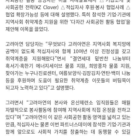
사회공헌 전략(KZ Clover) △적십자사 후원·봉사 협업사례 △
협업 확장가능성 등에 대해 설명했다. 특히 참석한 기업·기관에
지역사회 취약계층 지원을 위한 ‘다자간 사회공헌 활동 협업’을
제안해 이목을 끌었다.
고려아연 담당자는 “무엇보다 고려아연은 지역사회 복지망에
공백이 없도록 적십자사와 함께 10여년 이상 진정성을 갖고
취약계층을 지원해왔다”면서 “결연세대 밑반찬 나눔부터
혹서기·혹한기 에너지세이브 물품 지원, 희망풍차 물품 지원,
찾아가는 누구나진료센터, 여름보양식·김장김치·연탄·백미 나눔
등을 후원하며 도움이 필요한 취약계층 이웃들의 버팀목이
되고자 노력하고 있다”고 설명했다.
그러면서 “고려아연의 본사와 온산제련소 임직원들은 매월
자발적으로 봉사활동에 참여해 지역사회에 직접 온정을 전하고
있다”며 ”고려아연이 이 같은 사회공헌 활동 영역을 넓히고 있는
만큼, 적십자사는 물론 이번 파트너스데이에 참석한 기업·기관과
함께 앞으로도 사회적 가치를 창출하는 데 동행할 수 있길