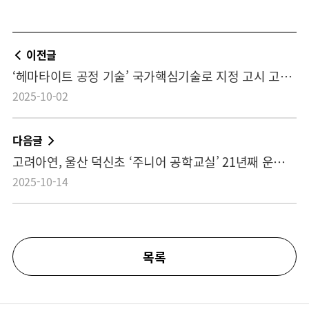
이전글
‘헤마타이트 공정 기술’ 국가핵심기술로 지정 고시 고려아연 보유 아연제련 분야 최고 기술…”국가기간산업 역할 충실할 것”
2025-10-02
다음글
고려아연, 울산 덕신초 ‘주니어 공학교실’ 21년째 운영 직원 일일교사 참여 재능기부, 과학 꿈나무 육성
2025-10-14
목록