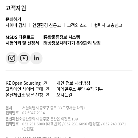
고객지원
문의하기
사이버 감사
안전환경 신문고
고객의 소리
협력사 고충신고
MSDS 다운로드
통합물류정보 시스템
시험의뢰 및 신청서
영상정보처리기기 운영관리 방침
KZ Open Sourcing
개인 정보 처리방침
고려아연 사이버 구매
이메일주소 무단 수집 거부
온산제련소 방문 신청
오시는길
본사
서울특별시 종로구 종로 33 그랑서울 타워1
전화번호
02-6947-2114
온산제련소
울산광역시 울주군 온산읍 이진로 139
전화번호
052-231-6000 (대표번호) / 052-231-6096 (환경팀) / 052-240-3371
(안전팀)