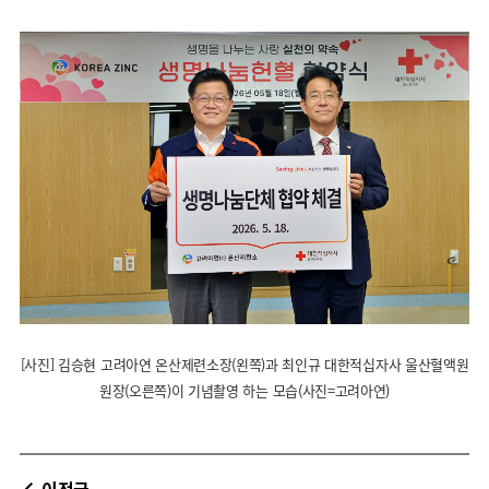
[사진] 김승현 고려아연 온산제련소장(왼쪽)과 최인규 대한적십자사 울산혈액원
원장(오른쪽)이 기념촬영 하는 모습(사진=고려아연)