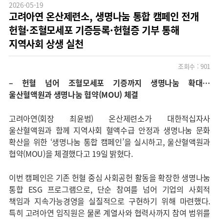
2026-05-19
고려아연 온산제련소, 생명나눔 통합 캠페인 전개
헌혈·조혈모세포 기증등록·헌혈증 기부 통해
지역사회 상생 실천
조회수 :
901
–
헌혈 넘어 조혈모세포 기증까지 생명나눔 확대…
울산혈액원과 생명나눔 협약(MOU) 체결
고려아연(회장 최윤범) 온산제련소가 대한적십자사
울산혈액원과 함께 지역사회 혈액수급 안정과 생명나눔 문화
확산을 위한 ‘생명나눔 통합 캠페인’을 실시하고, 울산혈액원과
협약(MOU)을 체결했다고 19일 밝혔다.
이번 캠페인은 기존 헌혈 중심 사회공헌 활동을 확장한 생명나눔
통합 ESG 프로그램으로, 단순 참여를 넘어 기업의 사회적
책임과 지속가능경영을 실질적으로 구현하기 위해 마련했다.
특히 고려아연 임직원은 물론 계열사와 협력사까지 참여 범위를