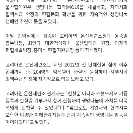
울산혈액원은 생명나눔 협약(MOU)을 체결하고, 지역사회
혈액수급 안정과 헌혈문화 확산을 위한 지속적인 생명나눔
캠페인 추진에 뜻을 모았다.
이날 협약식에는 김승현 고려아연 온산제련소장과 윤종일
총무팀장, 최인규 대한적십자사 울산혈액원 원장, 이재익
헌혈개발팀장, 홍미식 헌혈지원팀장 등이 참석했다.
고려아연 온산제련소는 지난 2012년 첫 단체헌혈 참여 이후
현재까지 총 204명의 임직원이 헌혈에 동참하며 지역사회
혈액수급 안정에 지속적으로 힘을 보태고 있다.
고려아연 온산제련소 관계자는 “헌혈뿐 아니라 조혈모세포 기증
등록과 헌혈증 기부까지 함께 진행하며 생명나눔의 가치를 더욱
폭넓게 실천할 수 있었다”며 “앞으로도 계열사와 협력사를
포함한 다양한 이해관계자들과 함께 지속적인 생명나눔 활동을
이어가겠다”고 말했다.