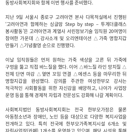
동방사회복지회와 함께 이번 행사를 준비했다.
지난 9일 서울시 종로구 고려아연 본사 다목적실에서 진행된
‘고려아연과 함께하는 싱글맘 Step by step – 투게더클래스
봉사활동’은 고려아연과 계열사 서린정보기술 임직원 20여명이
참여한 가운데 △강사소개 및 오리엔테이션 △가죽 명함지갑
만들기 △기념촬영 순으로 진행됐다.
이날 임직원들은 먼저 원하는 가죽 색상을 고른 뒤 가죽에
구멍을 뚫고 직접 바느질을 했다. 이어 △바느질 라인 망치질 △
전체 단면 마감 △옆면 꼬임 연결 △에센스 등을 마무리한 뒤
명함지갑을 완성했다. 강의를 주관한 여성한부모 강사는
적극적인 사회활동을 위한 자신감을 배양하고, 나아가 사업장
운영 등을 통해 경제적 자립과 전문성도 강화해 나갈 계획이다.
사회복지법인 동방사회복지회는 전국 한부모가정은 물론
아동청소년과 장애인, 노인 등을 대상으로 다양한 복지사업을
전개하고 있다. 특히 전국에 한부모가족복지시설 6개소 및
자립사업장(카페) 1개소를 운영하고 있으며, 해당 시설을 통해