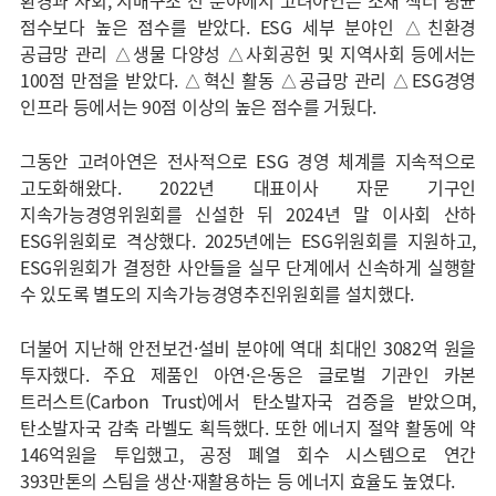
환경과 사회, 지배구조 전 분야에서 고려아연은 소재 섹터 평균
점수보다 높은 점수를 받았다. ESG 세부 분야인 △친환경
공급망 관리 △생물 다양성 △사회공헌 및 지역사회 등에서는
100점 만점을 받았다. △혁신 활동 △공급망 관리 △ESG경영
인프라 등에서는 90점 이상의 높은 점수를 거뒀다.
그동안 고려아연은 전사적으로 ESG 경영 체계를 지속적으로
고도화해왔다. 2022년 대표이사 자문 기구인
지속가능경영위원회를 신설한 뒤 2024년 말 이사회 산하
ESG위원회로 격상했다. 2025년에는 ESG위원회를 지원하고,
ESG위원회가 결정한 사안들을 실무 단계에서 신속하게 실행할
수 있도록 별도의 지속가능경영추진위원회를 설치했다.
더불어 지난해 안전보건·설비 분야에 역대 최대인 3082억 원을
투자했다. 주요 제품인 아연·은·동은 글로벌 기관인 카본
트러스트(Carbon Trust)에서 탄소발자국 검증을 받았으며,
탄소발자국 감축 라벨도 획득했다. 또한 에너지 절약 활동에 약
146억원을 투입했고, 공정 폐열 회수 시스템으로 연간
393만톤의 스팀을 생산·재활용하는 등 에너지 효율도 높였다.