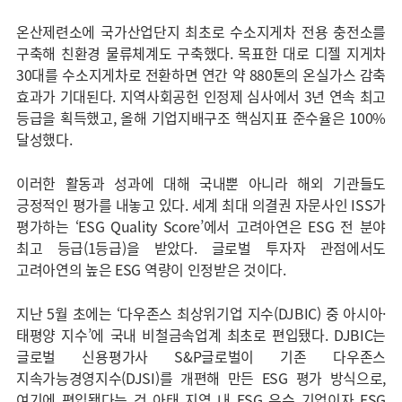
온산제련소에 국가산업단지 최초로 수소지게차 전용 충전소를
구축해 친환경 물류체계도 구축했다. 목표한 대로 디젤 지게차
30대를 수소지게차로 전환하면 연간 약 880톤의 온실가스 감축
효과가 기대된다. 지역사회공헌 인정제 심사에서 3년 연속 최고
등급을 획득했고, 올해 기업지배구조 핵심지표 준수율은 100%
달성했다.
이러한 활동과 성과에 대해 국내뿐 아니라 해외 기관들도
긍정적인 평가를 내놓고 있다. 세계 최대 의결권 자문사인 ISS가
평가하는 ‘ESG Quality Score’에서 고려아연은 ESG 전 분야
최고 등급(1등급)을 받았다. 글로벌 투자자 관점에서도
고려아연의 높은 ESG 역량이 인정받은 것이다.
지난 5월 초에는 ‘다우존스 최상위기업 지수(DJBIC) 중 아시아·
태평양 지수’에 국내 비철금속업계 최초로 편입됐다. DJBIC는
글로벌 신용평가사 S&P글로벌이 기존 다우존스
지속가능경영지수(DJSI)를 개편해 만든 ESG 평가 방식으로,
여기에 편입됐다는 건 아태 지역 내 ESG 우수 기업이자 ESG