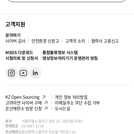
고객지원
문의하기
사이버 감사
안전환경 신문고
고객의 소리
협력사 고충신고
MSDS 다운로드
통합물류정보 시스템
시험의뢰 및 신청서
영상정보처리기기 운영관리 방침
KZ Open Sourcing
개인 정보 처리방침
고려아연 사이버 구매
이메일주소 무단 수집 거부
온산제련소 방문 신청
오시는길
본사
서울특별시 종로구 종로 33 그랑서울 타워1
전화번호
02-6947-2114
온산제련소
울산광역시 울주군 온산읍 이진로 139