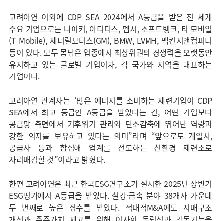
고려아연 이외에 CDP SEA 2024에서 A등급을 받은 전 세계
주요 기업으로는 나이키, 아디다스, 펩시, 소프트뱅크, 티 모바일
(T Mobile), 제너럴모터스(GM), BMW, LVMH, 맥킨지앤컴퍼니
등이 있다. 모두 몸담은 업종에서 최상위권의 경쟁력을 오랫동안
유지하고 있는 글로벌 기업이자, 각 국가와 지역을 대표하는
기업이다.
고려아연 관계자는 “많은 에너지를 소비하는 제련기업이 CDP
SEA에서 최고 등급인 A등급을 받았다는 건, 어떤 기업보다
공급망 측면에서 기후위기 관리와 탄소감축에 뛰어난 역량과
강한 의지를 보유하고 있다는 의미”라며 “앞으로도 계열사,
공급사 등과 합심해 업계를 선도하는 친환경 제련소로
자리매김할 것”이라고 밝혔다.
한편 고려아연은 최근 한국ESG연구소가 실시한 2025년 상반기
ESG평가에서 A등급을 받았다. 철강·금속 분야 38개사 가운데
두 번째로 높은 점수를 받았다. 적대적M&A에도 지배구조
개선과 주주가치 제고를 위해 이사회 독립성과 감독기능을